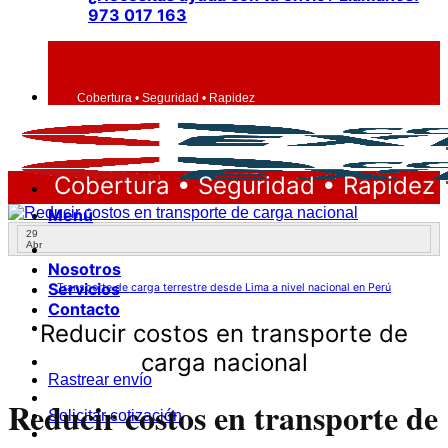
973 017 163
Cobertura • Seguridad • Rapidez
Cobertura • Seguridad • Rapidez
Menú
29
Abr
Nosotros
Servicios
Transporte de carga terrestre desde Lima a nivel nacional en Perú
Contacto
Reducir costos en transporte de
carga nacional
Rastrear envío
Reducir costos en transporte de
Solicitar cotización