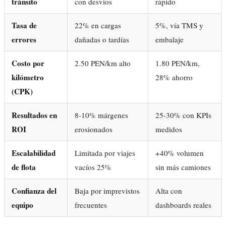
tránsito
con desvíos
rápido
Tasa de
22% en cargas
5%, vía TMS y
errores
dañadas o tardías
embalaje
Costo por
2.50 PEN/km alto
1.80 PEN/km,
kilómetro
28% ahorro
(CPK)
Resultados en
8-10% márgenes
25-30% con KPIs
ROI
erosionados
medidos
Escalabilidad
Limitada por viajes
+40% volumen
de flota
vacíos 25%
sin más camiones
Confianza del
Baja por imprevistos
Alta con
equipo
frecuentes
dashboards reales