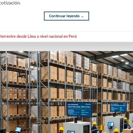
cotización.
Continuar leyendo
→
terrestre desde Lima a nivel nacional en Perú