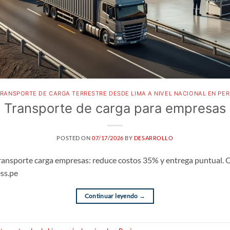
RANSPORTE DE CARGA TERRESTRE DESDE LIMA A NIVEL NACIONAL EN PE
Transporte de carga para empresas
POSTED ON
07/17/2026
BY
DESARROLLO
Transporte carga empresas: reduce costos 35% y entrega puntual. O
ess.pe
Continuar leyendo
→