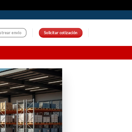
Solicitar cotización
strear envío