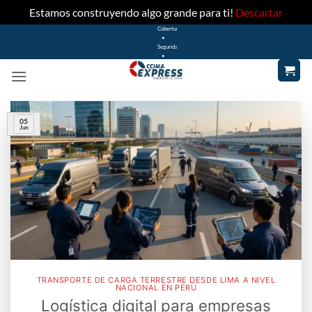
Estamos construyendo algo grande para ti!
Descartar
Cobertura
Saltar
•
Seguridad
al
•
contenido
Rapidez
05
Jun
TRANSPORTE DE CARGA TERRESTRE DESDE LIMA A NIVEL
NACIONAL EN PERÚ
Logística digital para empresas