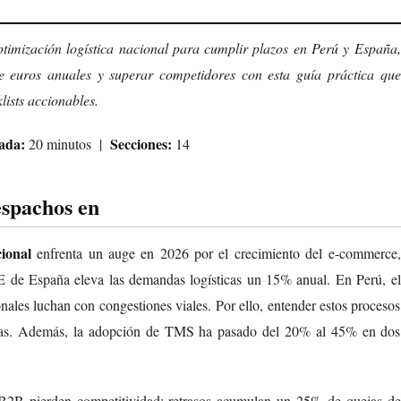
timización logística nacional para cumplir plazos en Perú y España,
 de euros anuales y superar competidores con esta guía práctica que
lists accionables.
ada:
Secciones:
20 minutos |
14
espachos en
ional
enfrenta un auge en 2026 por el crecimiento del e-commerce,
 de España eleva las demandas logísticas un 15% anual. En Perú, el
ales luchan con congestiones viales. Por ello, entender estos procesos
didas. Además, la adopción de TMS ha pasado del 20% al 45% en dos
s B2B pierden competitividad: retrasos acumulan un 25% de quejas de