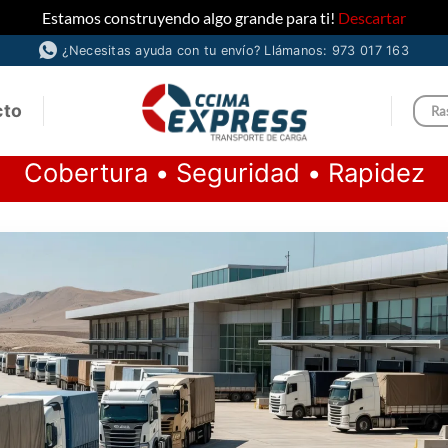
Estamos construyendo algo grande para ti!
Descartar
¿Necesitas ayuda con tu envío? Llámanos: 973 017 163
cto
Ra
Cobertura • Seguridad • Rapidez