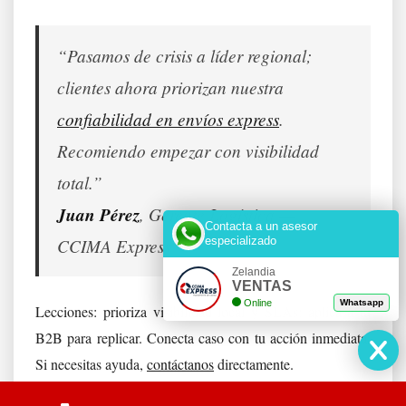
“Pasamos de crisis a líder regional;
clientes ahora priorizan nuestra
confiabilidad en envíos express
.
Recomiendo empezar con visibilidad
total.”
Juan Pérez
, Gerente Logística —
Contacta a un asesor
especializado
CCIMA Express
Zelandia
VENTAS
Online
Whatsapp
Lecciones: prioriza visibilidad local y SLAs; aplica a tu
B2B para replicar. Conecta caso con tu acción inmediata.
Si necesitas ayuda,
contáctanos
directamente.