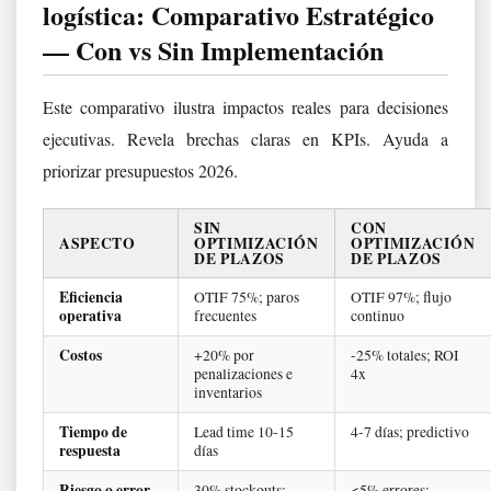
logística: Comparativo Estratégico
— Con vs Sin Implementación
Este comparativo ilustra impactos reales para decisiones
ejecutivas. Revela brechas claras en KPIs. Ayuda a
priorizar presupuestos 2026.
SIN
CON
ASPECTO
OPTIMIZACIÓN
OPTIMIZACIÓN
DE PLAZOS
DE PLAZOS
Eficiencia
OTIF 75%; paros
OTIF 97%; flujo
operativa
frecuentes
continuo
Costos
+20% por
-25% totales; ROI
penalizaciones e
4x
inventarios
Tiempo de
Lead time 10-15
4-7 días; predictivo
respuesta
días
Riesgo o error
30% stockouts;
<5% errores;