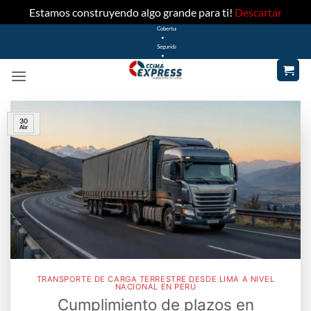
Estamos construyendo algo grande para ti!
Descartar
Cobertura
Saltar
•
Seguridad
al
•
contenido
Rapidez
30
Abr
TRANSPORTE DE CARGA TERRESTRE DESDE LIMA A NIVEL
NACIONAL EN PERÚ
Cumplimiento de plazos en